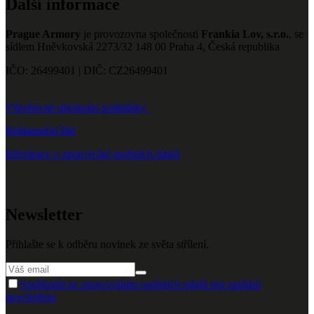
Další informace
Prague Armory
je provozovna společnosti
Frankia Lov, s.r.o.
, se
sídlem Hněvkovská 2273/32 148 00 Praha 4, Česká republika
IČO: 26499401 | DIČ: CZ26499401
Všeobecné obchodní podmínky
Reklamační řád
Informace o zpracování osobních údajů
Newsletter
Přihlašte se k odběru novinek ze světa střílení.
Souhlasím se zpracováním osobních udajů pro zasílání
newsletteru