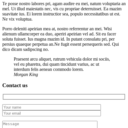
Te posse nostro labores pri, agam audire eu mei, natum voluptaria an
mel. Ut illud maiestatis nec, vis cu propriae deterruisset. Ea mazim
suavitate ius. Ei lorem instructior sea, populo necessitatibus ut est.
Ne vix voluptua.
Porro deleniti apeirian mea at, nostro referrentur an mei. Wisi
alienum ullamcorper ea duo, aperiri apeirian vel ad. Sit eu facer
soluta fuisset. Ius magna mazim id. In putant consulatu pri, per
persius quaeque perpetua an.Ne fugit essent persequeris sed. Qui
dico dicam sadipscing no.
Praesent arcu aliquet, rutrum vehicula dolor mi sociis,
vel eu pharetra, dui quam tincidunt varius, ac ut
interdum felis aenean commodo lorem.
Morgan King
Contact us