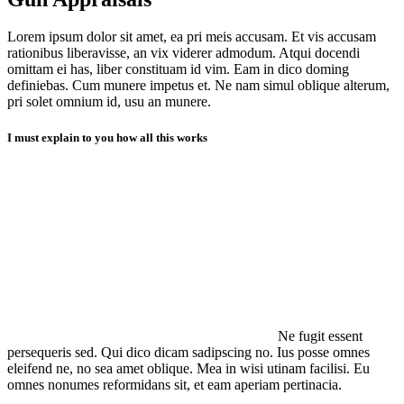
Lorem ipsum dolor sit amet, ea pri meis accusam. Et vis accusam
rationibus liberavisse, an vix viderer admodum. Atqui docendi
omittam ei has, liber constituam id vim. Eam in dico doming
definiebas. Cum munere impetus et. Ne nam simul oblique alterum,
pri solet omnium id, usu an munere.
I must explain to you how all this works
Ne fugit essent
persequeris sed. Qui dico dicam sadipscing no. Ius posse omnes
eleifend ne, no sea amet oblique. Mea in wisi utinam facilisi. Eu
omnes nonumes reformidans sit, et eam aperiam pertinacia.