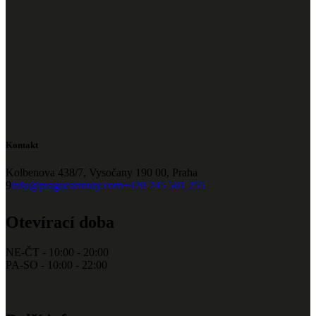
Kontakt
Kolbenova 438/7, Vysočany 190 00, Praha
9
info@praguearmory.com
+420 245 501 255
Otevírací doba
NE-ČT - 10:00 - 20:00
PA-SO - 10:00 - 22:00