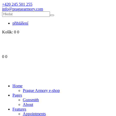
+420 245 501 255
info@praguearmory.com
přihlášení
Košík:
0
0
0
0
Home
Prague Armory e-shop
Pages
Gunsmith
About
Features
Appointments